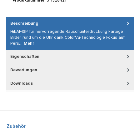
Produktnummer:
311328421
Beschreibung
HikAI-ISP für hervorragende Rauschunterdrückung Farbige
Bilder rund um die Uhr dank ColorVu-Technologie Fokus auf
Pers…
Mehr
Eigenschaften
Bewertungen
Downloads
Produktgalerie überspringen
Zubehör