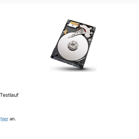
Testlauf
e
hier
an.