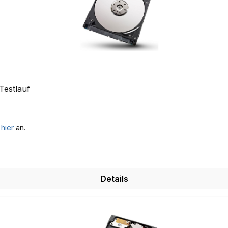
Testlauf
e
hier
an.
Details