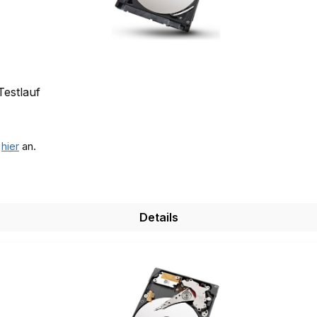
Testlauf
e
hier
an.
Details