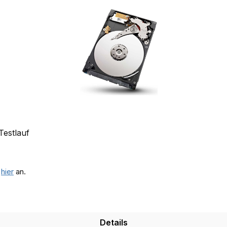
Testlauf
e
hier
an.
Details