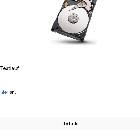
 Testlauf
e
hier
an.
Details