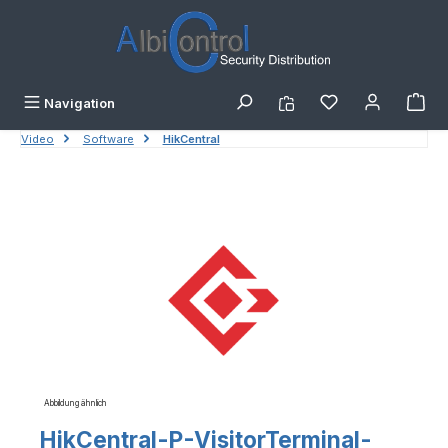
Zum Hauptinhalt springen
Navigation
Video
Software
HikCentral
Bildergalerie überspringen
Abbildung ähnlich
HikCentral-P-VisitorTerminal-