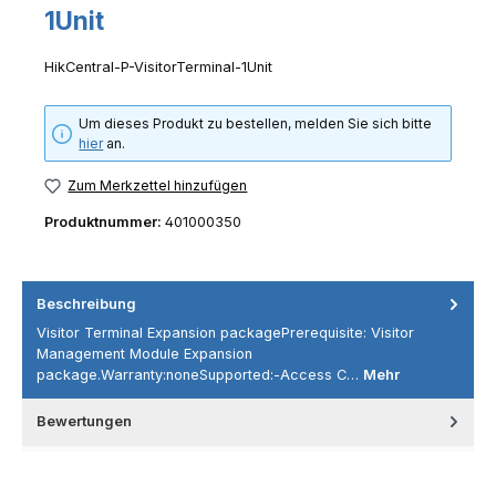
1Unit
HikCentral-P-VisitorTerminal-1Unit
Um dieses Produkt zu bestellen, melden Sie sich bitte
hier
an.
Zum Merkzettel hinzufügen
Produktnummer:
401000350
Beschreibung
Visitor Terminal Expansion packagePrerequisite: Visitor
Management Module Expansion
package.Warranty:noneSupported:-Access C…
Mehr
Bewertungen