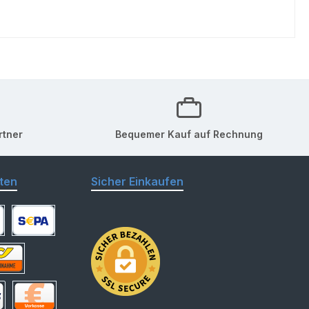
rtner
Bequemer Kauf auf Rechnung
ten
Sicher Einkaufen
arte
SEPA Lastschrift
hnahme