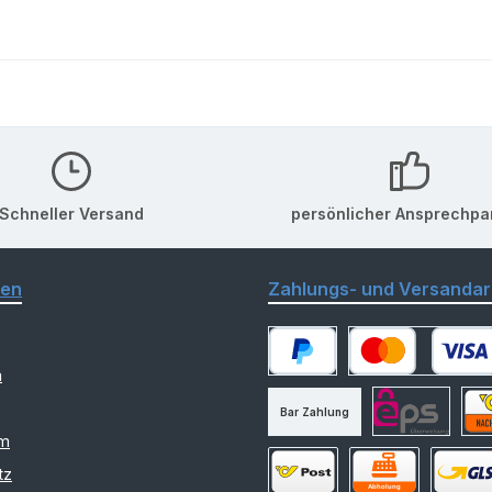
Schneller Versand
persönlicher Ansprechpa
nen
Zahlungs- und Versandar
m
PayPal
Kredit- oder Debitk
Bar Zahlung
am
eps
Nac
tz