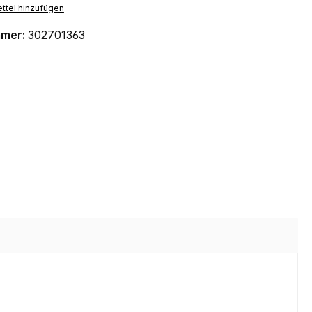
ttel hinzufügen
mmer:
302701363