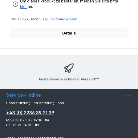
Um dieses Produkt zu bestellen, melden Sie sich bitte
hier
an.
Preise exkl. MwSt. zzgl. Versandkosten
Details
kostenloser & schneller Versand**
Service-Hotline
Unterstützung und Beratung unter:
+43 (0) 2236 39 21 39
Mo-Do: 07:30 - 16:30 Uhr
Fr: 07:30-14:00 Uhr
Oder über unser
Kontaktformular
.