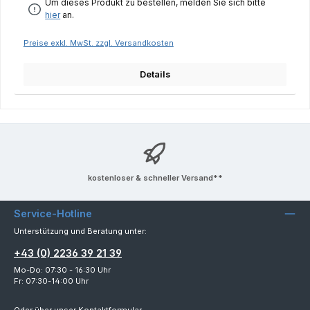
Um dieses Produkt zu bestellen, melden Sie sich bitte
hier
an.
Preise exkl. MwSt. zzgl. Versandkosten
Details
kostenloser & schneller Versand**
Service-Hotline
Unterstützung und Beratung unter:
+43 (0) 2236 39 21 39
Mo-Do: 07:30 - 16:30 Uhr
Fr: 07:30-14:00 Uhr
Oder über unser
Kontaktformular
.