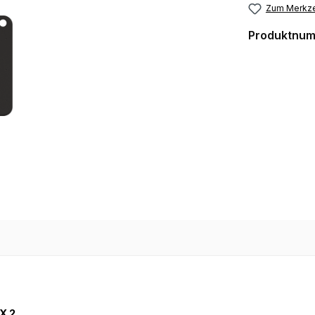
Zum Merkze
Produktnu
eX 2