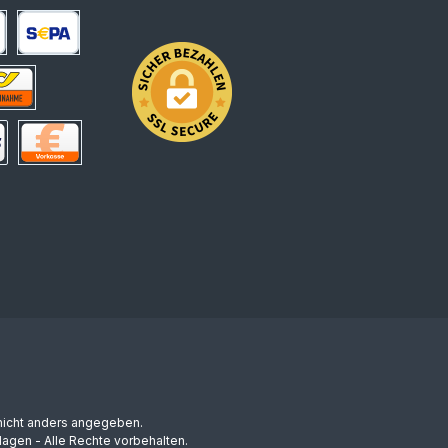
arte
SEPA Lastschrift
hnahme
 Deutschland
Vorkasse
icht anders angegeben.
agen - Alle Rechte vorbehalten.