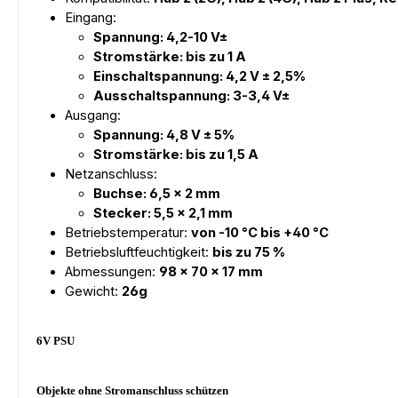
Eingang:
Spannung: 4,2-10 V±
Stromstärke: bis zu 1 А
Einschaltspannung: 4,2 V ± 2,5%
Ausschaltspannung: 3-3,4 V±
Ausgang:
Spannung: 4,8 V ± 5%
Stromstärke: bis zu 1,5 А
Netzanschluss:
Buchse: 6,5 × 2 mm
Stecker: 5,5 × 2,1 mm
Betriebstemperatur:
von -10 °C bis +40 °C
Betriebsluftfeuchtigkeit:
bis zu 75 %
Abmessungen:
98 × 70 × 17 mm
Gewicht:
26g
6V PSU
Objekte ohne Stromanschluss schützen