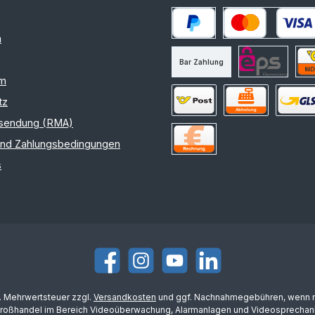
m
PayPal
Kredit- oder Debitk
Bar Zahlung
am
eps
Nac
tz
sendung (RMA)
Versand Österreich
Selbstabholung
Versand
und Zahlungsbedingungen
Rechnung
s
Facebook
Instagram
YouTube
LinkedIn
l. Mehrwertsteuer zzgl.
Versandkosten
und ggf. Nachnahmegebühren, wenn n
Großhandel im Bereich Videoüberwachung, Alarmanlagen und Videosprechanl